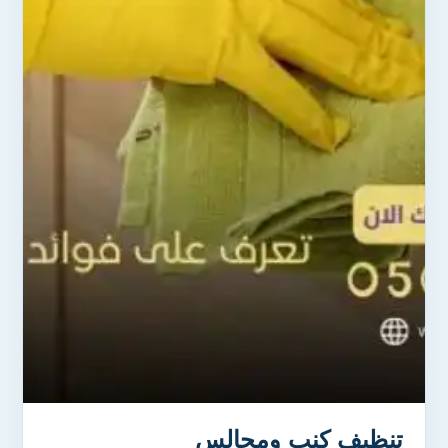
تنظيف كنب ومجالس