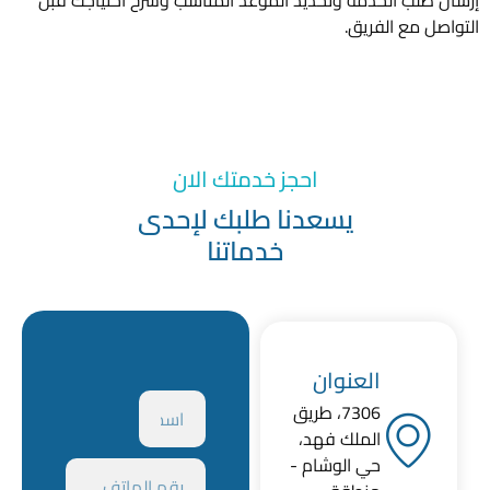
ب الخدمة وتحديد الموعد المناسب وشرح احتياجك قبل
مع الفريق.
احجز خدمتك الان
يسعدنا طلبك لإحدى
خدماتنا
العنوان
7306، طريق
الملك فهد،
حي الوشام -