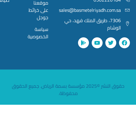
موقعنا
sales@basmetelriyadh.com.
على خرائط
جوجل
7306، طريق الملك فهد، حي
وشام
سياسة
الخصوصية
حقوق النشر ©2025 مؤسسة بسمة الرياض. جميع الحقوق
محفوظة.