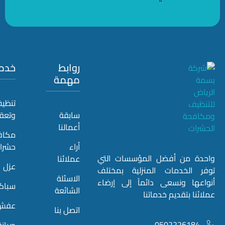
روابط
خدماتنا
مهمة
تنظيف
سابقة
وتعقيم
أعمالنا
مكافحة
أراء
حشرات
 من أفضل المؤسسات التي
عملائنا
عزل
لخدمات المنزلية بمختلف
الاسئلة
ا ونسعى دائماً إلى إرضاء
سباكة
الشائعة
 بتقديم خدماتنا
عفش
اتصل بنا
05022261
صيانة