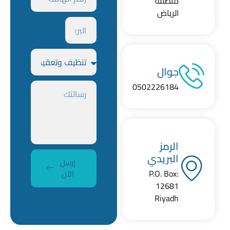
منطقة
الرياض
جوال
0502226184
الرمز
البريدي
إرسل
P.O. Box:
الآن
12681
Riyadh