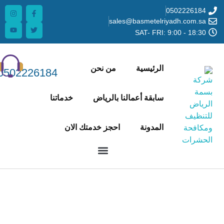
0502
sales@basmetelriyadh.
SAT- FRI: 9:00 
الرئيسية
من نحن
0502226184
سابقة أعمالنا بالرياض
خدماتنا
المدونة
احجز خدمتك الان
ة الشائعة