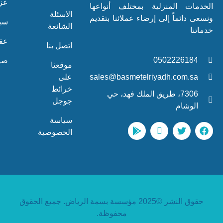
عزل
المنزلية بمختلف أنواعها
الاسئلة
ماً إلى إرضاء عملائنا بتقديم
سباكة
الشائعة
عفش
اتصل بنا
0502226
صيانة
موقعنا
sales@basmetelriyadh.co
على
خرائط
7306، طريق الملك فهد، حي
جوجل
ام
سياسة
الخصوصية
حقوق النشر ©2025 مؤسسة بسمة الرياض. جميع الحقوق
محفوظة.