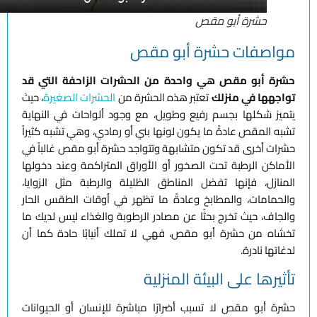
حشرة أبو مقص
مواصفات حشرة أبو مقص
حشرة أبو مقص هي واحدة من الحشرات الزاحفة التي قد
تواجهها في منزلك
تعتبر هذه الحشرة من
الحشرات الصغيرة
، حيث
يتميز شكلها بجسم رفيع وطويل، مع وجود ألواحات في النهاية
تشبه المقص عادةً ما يكون لونها بني أو رمادي، وهي تشبه كثيراً
حشرات أخرى قد تكون متشابهة وتتواجد حشرة أبو مقص غالباً في
الأماكن الرطبة تحت الصخور أو الأوراق المتراكمة وعند دخولها
المنازل، فإنها تفضل المناطق الظليلة والرطبة مثل الزوايا،
والحمامات، والمطابخ وعادةً ما تظهر في أوقات الطقس الحار
والجاف، حيث تخرج بحثًا عن مصادر الرطوبة والغذاء ليس لديك ما
تخشاه من حشرة أبو مقص، فهي لا تملك أنيابًا حادة كما أن
لدغاتها نادرة.
تأثيرها على البيئة المنزلية
حشرة أبو مقص لا تسبب أضرارًا مباشرة للإنسان أو الحيوانات