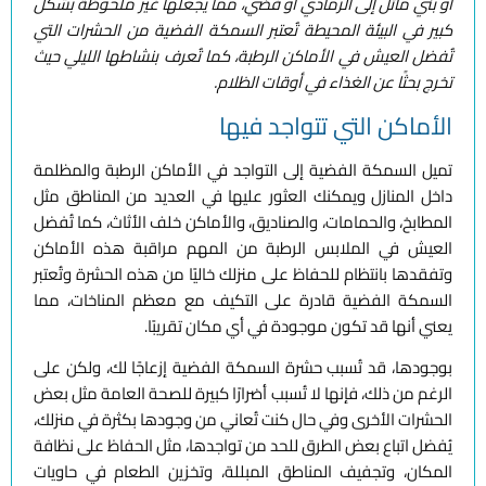
أو بني مائل إلى الرمادي أو فضي، مما يجعلها غير ملحوظة بشكل
كبير في البيئة المحيطة تُعتبر السمكة الفضية من الحشرات التي
تُفضل العيش في الأماكن الرطبة، كما تُعرف بنشاطها الليلي حيث
تخرج بحثًا عن الغذاء في أوقات الظلام.
الأماكن التي تتواجد فيها
تميل السمكة الفضية إلى التواجد في الأماكن الرطبة والمظلمة
داخل المنازل ويمكنك العثور عليها في العديد من المناطق مثل
المطابخ، والحمامات، والصناديق، والأماكن خلف الأثاث، كما تُفضل
العيش في الملابس الرطبة من المهم مراقبة هذه الأماكن
وتفقدها بانتظام للحفاظ على منزلك خاليًا من هذه الحشرة وتُعتبر
السمكة الفضية قادرة على التكيف مع معظم المناخات، مما
يعني أنها قد تكون موجودة في أي مكان تقريبًا.
بوجودها، قد تُسبب حشرة السمكة الفضية إزعاجًا لك، ولكن على
الرغم من ذلك، فإنها لا تُسبب أضرارًا كبيرة للصحة العامة مثل بعض
الحشرات الأخرى وفي حال كنت تُعاني من وجودها بكثرة في منزلك،
يُفضل اتباع بعض الطرق للحد من تواجدها، مثل الحفاظ على نظافة
المكان، وتجفيف المناطق المبللة، وتخزين الطعام في حاويات