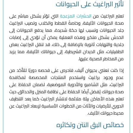
تأثير البراغيث على الحيوانات
تعتبر البراغيث من
الحشرات المزعجة
التي تؤثر بشكل مباشر على
صحة الحيوانات الأليفة، وخاصةً القطط والكلاب وتصيب البراغيث
جلد الحيوانات وتسبب لها حكة شديدة، مما يدفع الحيوانات إلى
الخدش بشكل متكرر وهذه العملية يمكن أن تؤدي إلى إصابات
جلدية والتهابات ثانوية بالإضافة إلى ذلك، قد تنقل البراغيث بعض
الطفيليات، مثل الديدان الشريطية، إلى حيواناتك الأليفة، مما يزيد
من المخاطر الصحية عليها.
إذا كنت تعتني بحيوان أليف، فاحرص على فحصه دوريًا للتأكد من
عدم وجود براغيث واستخدم المنتجات المخصصة لمكافحة
البراغيث، مثل الشامبو والأدوية الموضعية، لضمان الحفاظ على
صحة حيوانك يُفضل أيضًا الحفاظ على نظافة المنزل والحدائق، حيث
تعتبر هذه الأماكن بيئة ملائمة لانتشار البراغيث كما يعد التنظيف
الدوري للأرضيات والأثاث من الخطوات الأساسية لإبعاد البراغيث عن
محيط حيوانك الأليف.
خصائص البق النتن وتكاثره