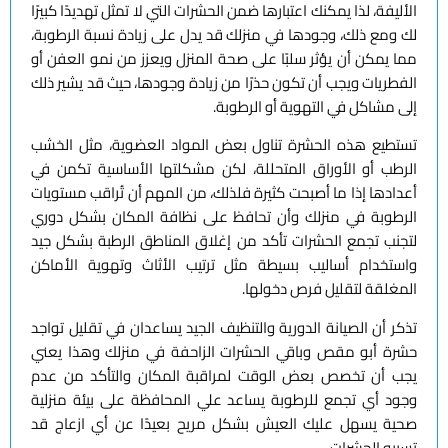
الأليفة، لذا يمكنك اعتبارها ضمن الحشرات التي لا تمثل تهديدًا كبيرًا
لك ومع ذلك، وجودها في منزلك قد يدل على زيادة نسبة الرطوبة،
مما يمكن أن يؤثر سلبًا على صحة المنزل ويعزز من نمو العفن أو
الفطريات ويجب أن تكون حذرًا من زيادة وجودها، حيث قد يشير ذلك
إلى مشاكل في التهوية أو الرطوبة.
تستطيع هذه الحشرة تناول بعض المواد العضوية، مثل الخشب
الرطب أو الأوراق المتحللة، لكن مشكلتها الأساسية تكمن في
أعدادها إذا ما أصبحت كثيرة فلذلك، من المهم أن تُراقب مستويات
الرطوبة في منزلك وأن تحافظ على نظافة المكان بشكل دوري
لتجنب تجمع الحشرات تأكد من إغلاق المناطق الرطبة بشكل جيد
واستخدام أساليب بسيطة مثل ترتيب الأثاث وتهوية الأماكن
المغلقة لتقليل فرص دخولها.
تذكر أن الصيانة الدورية والتنظيف الجيد يساعدان في تقليل تواجد
حشرة أبو مقص وباقي الحشرات الزاحفة في منزلك وهذا يعني
يجب أن تخصص بعض الوقت لمراقبة المكان والتأكد من عدم
وجود أي تجمع للرطوبة يساعد علي المحافظة على بيئة منزلية
صحية يسهل عليك العيش بشكل مريح بعيدًا عن أي ازعاج قد
تسببه الحشرات.