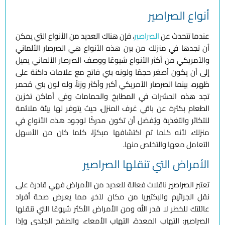
أنواع الصراصير
عندما تتحدث عن
الصراصير
، فإن هناك العديد من الأنواع التي يمكن
أن تجدها في منزلك من بين هذه الأنواع هي الصرصار الألماني
والأمريكي من أكثر الأنواع شيوعًا ووصف الصرصار الألماني يميل
إلى أن يكون أصغر حجمًا ولونه بني فاتح مع علامات داكنة على
ظهره، بينما الصرصار الأمريكي أكبر وأكثر وزناً، وله لون بني مُحمر
تجد هذه الحشرات في المطابخ والحمامات وفي أماكن تخزين
الطعام بكثرة عن باقي غرف المنزل، حيث يتوفر لها بيئة ملائمة
للتكاثر والتغذية ويُفضل أن تكون مدركًا لوجود هذه الأنواع في
منزلك، لأنه كلما تم اكتشافها مبكرًا، كلما كان من الأسهل
التعامل معها والتخلص منها.
الأمراض التي تنقلها الصراصير
تعتبر الصراصير ناقلات فعالة للعديد من الأمراض فهي قادرة على
نقل الجراثيم والبكتيريا من مكان لآخر، مما يعرض صحة أفراد
عائلتك للخطر لا قدر الله ومن الأمراض الأكثر شيوعًا التي تنقلها
الصراصير: التهاب المعدة، التهاب الأمعاء، والطفح الجلدي وإذا