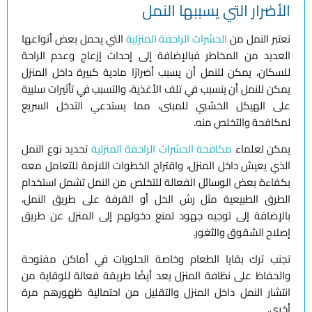
الأضرار التي يسببها النمل
تعتبر النمل من
الحشرات الزاحفة المنزلية
التي يحمل بعض أنواعها
العديد من المخاطر فبالإضافة إلى إحداث إزعاج وعدم الراحة
للسكان، يمكن للنمل أن يسبب أضرارًا مادية كبيرة داخل المنزل
يمكن للنمل أن يتسبب في تلف الأغذية، والتسبب في تأثيرات سلبية
على الهيكل الخشبي للمبنى، مما يستدعي التدخل السريع
لمكافحة والتخلص منه.
يمكن لعلماء
مكافحة الحشرات الزاحفة المنزلية
تحديد نوع النمل
الذي يعيش داخل المنزل، واقتراح الخطوات اللازمة للتعامل معه
بكفاءة بعض الوسائل الفعالة للتخلص من النمل تشمل استخدام
الطرق الطبيعية مثل رش الخل أو القرفة على طريق النمل،
بالإضافة إلى توجيه جهود لمنع دخولهم إلى المنزل عن طريق
إصلاح الشقوق والثغور.
تجنب ترك بقايا الطعام وخاصة الحلويات في أماكن مفتوحة
والحفاظ على نظافة المنزل يعد أيضًا طريقة فعالة للوقاية من
انتشار النمل داخل المنزل والتقليل من احتمالية ظهورهم مرة
أخرى.