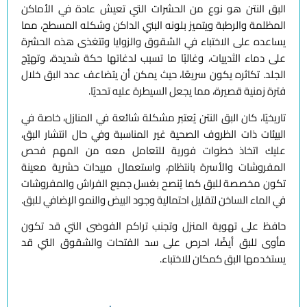
البق النتن هو نوع من الحشرات التي تعيش عادة في الأماكن
المظلمة والرطبة ويتميز بلونه البني الداكن وشكله المسطح، مما
يساعده على الاختباء في الشقوق والزوايا وتتغذى هذه الحشرة
على دماء الثدييات، وغالبًا ما تسبب لدغاتها حكة شديدة، وتهيّج
الجلد. تكاثره يكون سريعًا، حيث يمكن أن يتضاعف عدد البق خلال
فترة زمنية قصيرة، مما يجعل السيطرة عليه تحديًا.
تاريخيًا، كان البق النتن يُعتبر مشكلة شائعة في المنازل، خاصة في
البيئات ذات الظروف الصحية غير المناسبة وفي حال انتشار البق،
عليك اتخاذ خطوات فورية للتعامل معه من المهم فحص
المفروشات والأسرة بانتظام، واستعمال مبيدات حشرية معينة
تكون مخصصة للبق كما يُنصح بغسل جميع الفراش والمفروشات
في الماء الساخن لتقليل احتمالية وجود البيض والنمو الإضافي للبق.
حافظ على تهوية المنزل وتجنب تراكم الفوضى التي قد تكون
مأوى للبق أيضًا، احرص على سد الفتحات والشقوق التي قد
يستخدمها البق كمكان للاختباء.