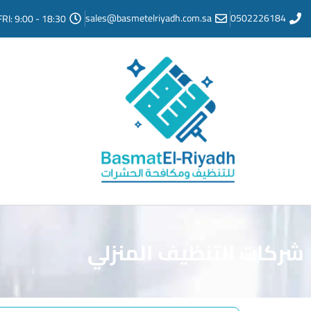
sales@basmetelriyadh.com.sa
0502226184
FRI: 9:00 - 18:30
شركات التنظيف المنزلي