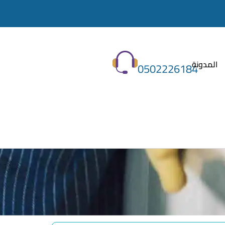
المدونة
0502226184