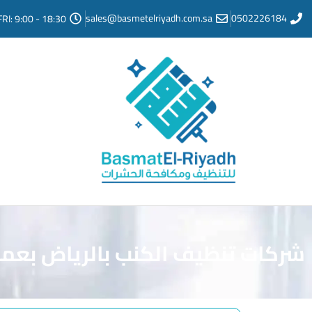
sales@basmetelriyadh.com.sa
0502226184
FRI: 9:00 - 18:30
شركات تنظيف الكنب بالرياض بعم