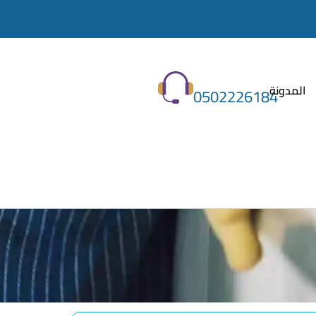
المدونة
0502226184