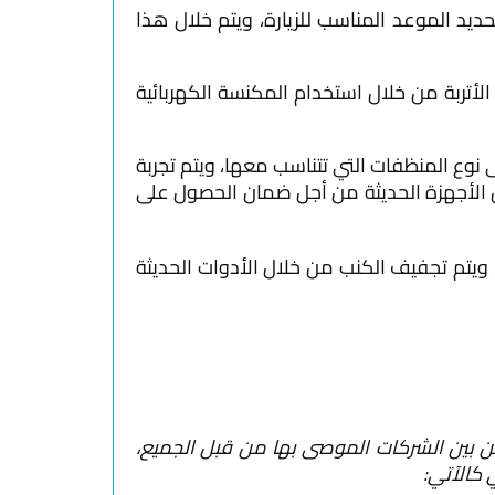
البقع
ديد الموعد المناسب للزيارة، ويتم خلال هذا
والأتربة
على
واجهات
لأتربة من خلال استخدام المكنسة الكهربائية
الزجاج
بسهولة
وع المنظفات التي تتناسب معها، ويتم تجربة
 الأجهزة الحديثة من أجل ضمان الحصول على
يتم تجفيف الكنب من خلال الأدوات الحديثة
اتصل
بنا
الان
وأحجز
موعد
لخدمت
من بين الشركات الموصى بها من قبل الجميع،
184
 كالآتي: