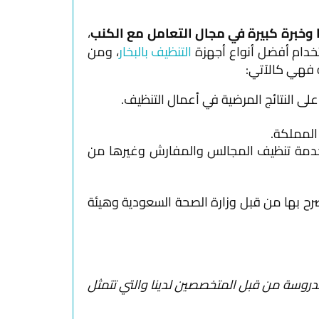
شركة
وخبرة كبيرة في مجال التعامل مع الكنب
،
تنظيف
دام أفضل أنواع أجهزة
التنظيف بالبخار
، ومن
مكيفات
 فهي كالآتي:
مع
الضمان
ى النتائج المرضية في أعمال التنظيف.
بالرياض
تضمن
راحة
المملكة.
بالك
 خدمة تنظيف المجالس والمفارش وغيرها من
4 طرق
مهمة
صرح بها من قبل وزارة الصحة السعودية وهيئة
جدا
لتنظيف
السجاد
المنزلى
كيفية
روسة من قبل المتخصصين لدينا والتي تتمثل
التخلص
من