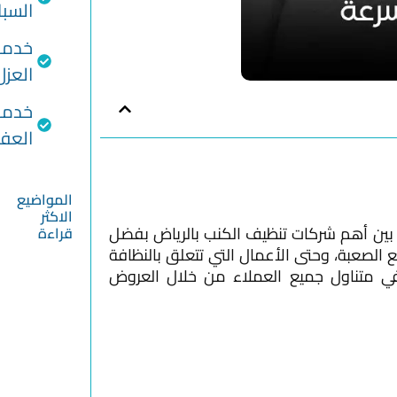
السب
خدما
العزل
خدما
الع
المواضيع
الاكثر
 بين أهم شركات تنظيف الكنب بالرياض بفضل
قراءة
الصعبة، وحتى الأعمال التي تتعلق بالنظافة
شركة
وفي متناول جميع العملاء من خلال العروض
تنظيف
شقق
بجدة –
افضل
خدمات
التنظيف
في جدة