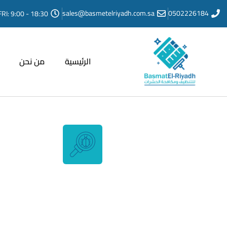
sales@basmetelriyadh.com.sa
0502226184
FRI: 9:00 - 18:30
الرئيسية
من نحن
خدمة مكافحة بق الفراش من
الرياض
ستمتع بنوم هانئ وخالٍ من القلق