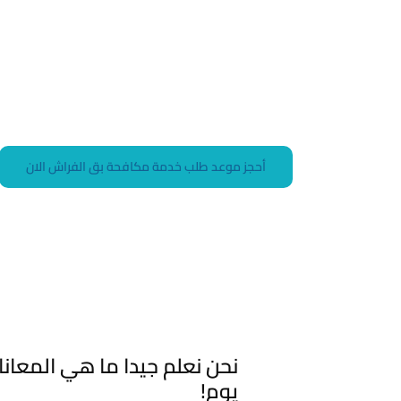
تعرض مؤسسة بسمة الرياض هذه الخدمة بفعالية 
نوفر أساليب مبتكرة للقضاء على البق ومنع عودتها
وأسرتك من المشاكل الصحية والإزعاج.
أحجز موعد طلب خدمة مكافحة بق الفراش الان
نحن نعلم جيدا ما هي المعانا
يوم!