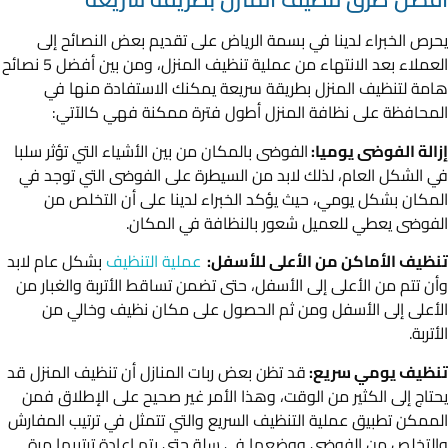
يحرص الخبراء لدينا في بسمة الرياض على تقديم بعض النصائح إلى
العملاء بعد الانتهاء من عملية تنظيف المنزل، ومن بين أفضل 5 نصائح
هامة لتنظيف المنزل بطريقة سريعة يمكنك الاستفادة منها في
المحافظة على نظافة المنزل أطول فترة ممكنة فهي كالآتي:
إزالة الفوضى يوميا:
الفوضى بالمكان من بين الأشياء التي تؤثر سلبا
في الشكل العام، لذلك لابد من السيطرة على الفوضى التي توجد في
المكان بشكل يومي، حيث يؤكد الخبراء لدينا على أن التخلص من
الفوضى يعطي للعميل شعور بالنظافة في المكان.
تنظيف الأماكن من الأعلى للأسفل:
عملية التنظيف
بشكل عام لابد
وأن تتم من الأعلى إلى الأسفل، حتى تضمن تساقط الأتربة والغبار من
الأعلى إلى الأسفل ومن ثم الحصول على مكان نظيف وخالي من
الأتربة.
تنظيف يومي سريع:
قد تظن بعض ربات المنازل أن تنظيف المنزل قد
يحتاج إلى الكثير من الوقت، وهذا الأمر غير صحيح على الإطلاق فمن
الممكن تطبيق عملية التنظيف السريع والتي تتمثل في ترتيب المفارش
والتخلص من الفوضى ووضعها في سلة حتى يتم إعادة ترتيبها مرة