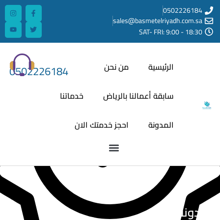
050222
sales@basmetelriyadh.co
SAT- FRI: 9:00 - 
الرئيسية
من نحن
0502226184
سابقة أعمالنا بالرياض
خدماتنا
المدونة
احجز خدمتك الان
نة