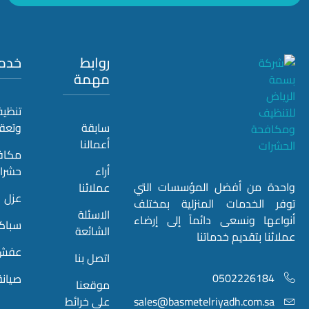
روابط
خدماتنا
مهمة
تنظيف
سابقة
وتعقيم
أعمالنا
مكافحة
أراء
حشرات
 من أفضل المؤسسات التي
عملائنا
عزل
لخدمات المنزلية بمختلف
الاسئلة
ا ونسعى دائماً إلى إرضاء
سباكة
الشائعة
 بتقديم خدماتنا
عفش
اتصل بنا
05022261
صيانة
موقعنا
sales@basmetelriyadh.com.
على خرائط