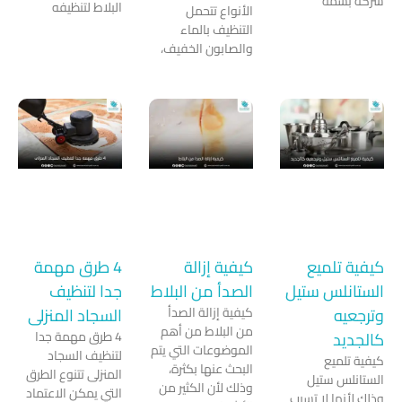
سمة
البلاط لتنظيفه
الأنواع تتحمل
التنظيف بالماء
والصابون الخفيف،
تلميع
كيفية إزالة
4 طرق مهمة
لس ستيل
الصدأ من البلاط
جدا لتنظيف
ه
كيفية إزالة الصدأ
السجاد المنزلى
من البلاط من أهم
د
4 طرق مهمة جدا
الموضوعات التي يتم
لتنظيف السجاد
ميع
البحث عنها بكثرة،
المنزلى تتنوع الطرق
س ستيل
وذلك لأن الكثير من
التي يمكن الاعتماد
ها لا تسبب