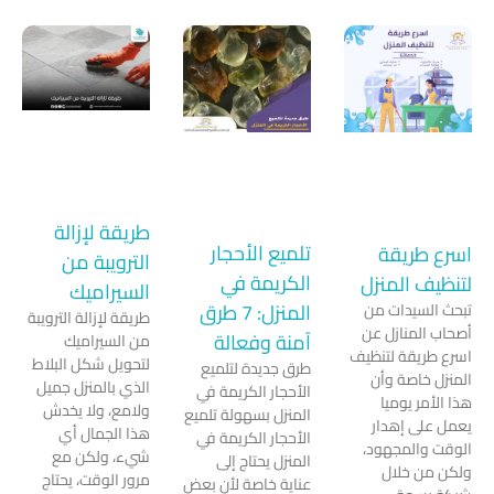
طريقة لإزالة
تلميع الأحجار
ريقة
الترويبة من
الكريمة في
 المنزل
السيراميك
المنزل: 7 طرق
سيدات من
طريقة لإزالة الترويبة
لمنازل عن
آمنة وفعالة
من السيراميك
يقة لتنظيف
لتحويل شكل البلاط
طرق جديدة لتلميع
اصة وأن
الذي بالمنزل جميل
الأحجار الكريمة في
ر يوميا
ولامع، ولا يخدش
المنزل بسهولة تلميع
ى إهدار
هذا الجمال أي
الأحجار الكريمة في
المجهود،
شيء، ولكن مع
المنزل يحتاج إلى
 خلال
مرور الوقت، يحتاج
عناية خاصة لأن بعض