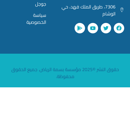
جوجل
7306، طريق الملك فهد، حي
وشام
سياسة
الخصوصية
حقوق النشر ©2025 مؤسسة بسمة الرياض. جميع الحقوق
محفوظة.