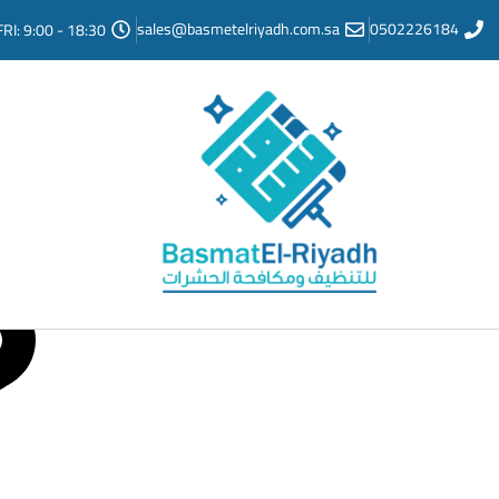
sales@basmetelriyadh.com.sa
0502226184
FRI: 9:00 - 18:30
المدونة