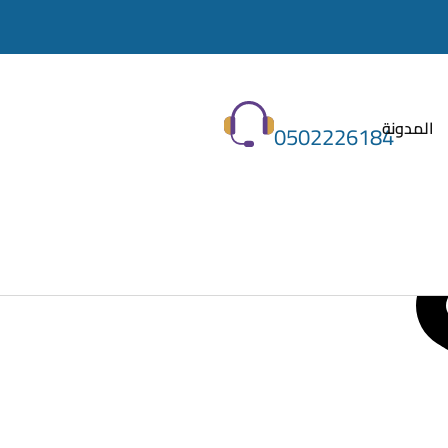
المدونة
0502226184