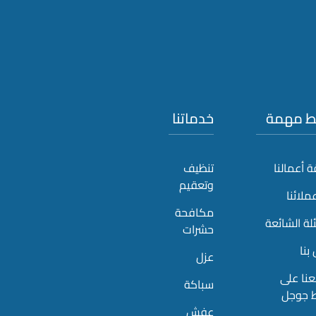
بط مهمة
خدماتنا
 أعمالنا
تنظيف
وتعقيم
عملائنا
مكافحة
لة الشائعة
حشرات
بنا
عزل
نا على
سباكة
ط جوجل
عفش